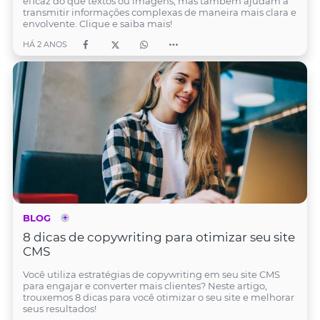
eficaz do que textos ou imagens, mas também ajudam a
transmitir informações complexas de maneira mais clara e
envolvente. Clique e saiba mais!
HÁ 2 ANOS
BLOG
8 dicas de copywriting para otimizar seu site
CMS
Você utiliza estratégias de copywriting em seu site CMS
para engajar e converter mais clientes? Neste artigo,
trouxemos 8 dicas para você otimizar o seu site e melhorar
seus resultados!