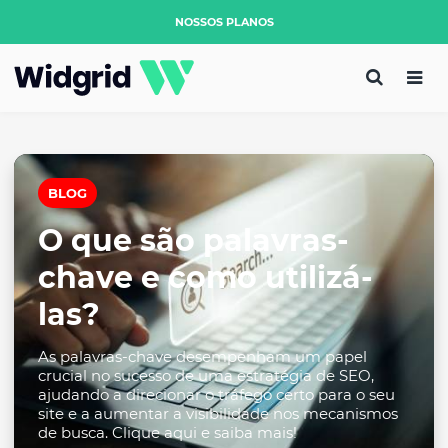
NOSSOS PLANOS
BLOG
O que são palavras-
chave e como utilizá-
las?
As palavras-chave desempenham um papel
crucial no sucesso de uma estratégia de SEO,
ajudando a direcionar o tráfego certo para o seu
site e a aumentar a visibilidade nos mecanismos
de busca. Clique aqui e saiba mais!