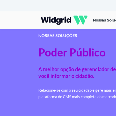
Nossas Solu
NOSSAS SOLUÇÕES
Poder Público
A melhor opção de gerenciador de
você informar o cidadão.
Relacione-se com o seu cidadão e gere mais e
plataforma de CMS mais completa do mercado