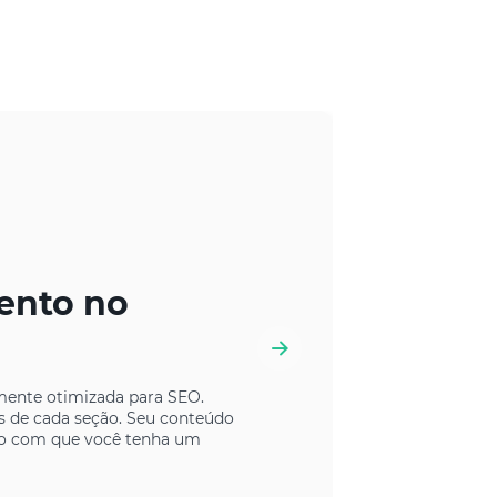
BENEF
ento no
Est
Tráfego 
mente otimizada para SEO.
pública 
s de cada seção. Seu conteúdo
Além di
ndo com que você tenha um
todos os