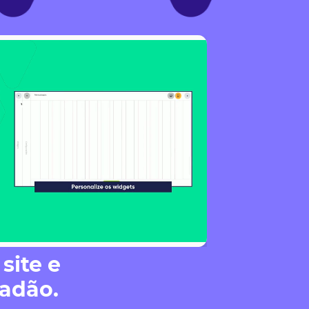
site e
dadão.