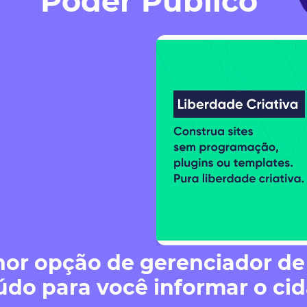
Poder Público
or opção de gerenciador de 
údo para você informar o ci