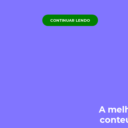
CONTINUAR LENDO
A melh
conte