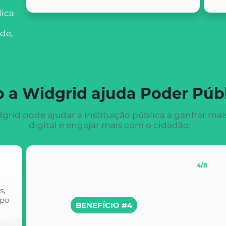
lica
ade,
 a Widgrid ajuda Poder Púb
rid pode ajudar a instituição pública a ganhar mai
digital e engajar mais com o cidadão:
4
/8
s,
opo
BENEFÍCIO #4