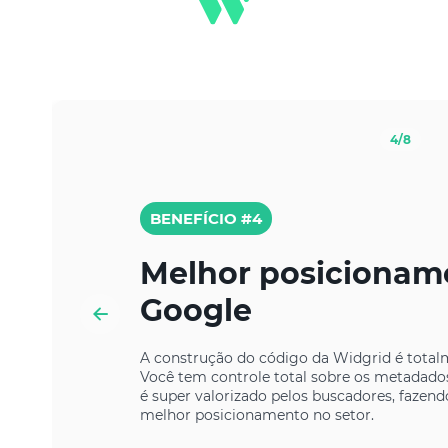
4
/8
as
as
BENEFÍCIO #4
Melhor posicionam
lica
Google
ade,
A construção do código da Widgrid é total
Você tem controle total sobre os metadado
é super valorizado pelos buscadores, faze
melhor posicionamento no setor.