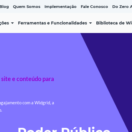
Blog
Quem Somos
Implementação
Fale Conosco
Do Zero A
ções
Ferramentas e Funcionalidades
Biblioteca de W
 site e conteúdo para
ngajamento com a Widgrid, a
.