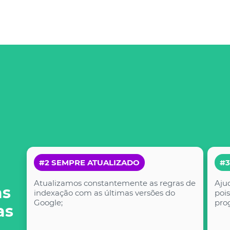
#2 SEMPRE ATUALIZADO
#3
Atualizamos constantemente as regras de
Aju
as
indexação com as últimas versões do
pois
Google;
pro
as