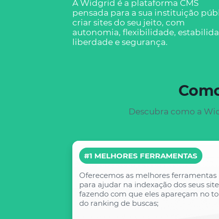
A Widgrid é a plataforma CMS
pensada para a sua instituição púb
criar sites do seu jeito, com
autonomia, flexibilidade, estabilid
liberdade e segurança.
Como
Descubra como a Widg
#1 MELHORES FERRAMENTAS
Oferecemos as melhores ferramentas
para ajudar na indexação dos seus site
fazendo com que eles apareçam no t
#3
do ranking de buscas;