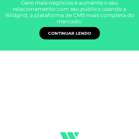
Gere mais negócios e aumente o seu
relacionamento com seu público usando a
Widgrid, a plataforma de CMS mais completa do
mercado.
CONTINUAR LENDO
Conheça os benefícios
que a Widgrid traz para
quem é do turismo
A Widgrid é a plataforma CMS pensada para
você criar sites do seu jeito, com autonomia,
flexibilidade, estabilidade, liberdade e
segurança.