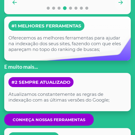
#1 MELHORES FERRAMENTAS
Oferecemos as melhores ferramentas para ajudar
na indexação dos seus sites, fazendo com que eles
apareçam no topo do ranking de buscas;
E muito mais...
#2 SEMPRE ATUALIZADO
Atualizamos constantemente as regras de
indexação com as últimas versões do Google;
CONHEÇA NOSSAS FERRAMENTAS