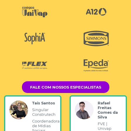
FALE COM NOSSOS ESPECIALISTAS
Taís Santos
Rafael
Freitas
Singular
Gomes da
Construtech
Silva
Coordenadora
FVE |
de Mídias
Univap
Sociais,