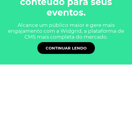
conteúdo para seus
eventos.
Alcance um público maior e gere mais
engajamento com a Widgrid, a plataforma de
CMS mais completa do mercado.
CONTINUAR LENDO
Conheça os benefícios
que a Widgrid traz para a
sua empresa
A Widgrid é a plataforma CMS pensada para a
sua empresa criar sites do seu jeito, com
autonomia, flexibilidade, estabilidade, liberdade