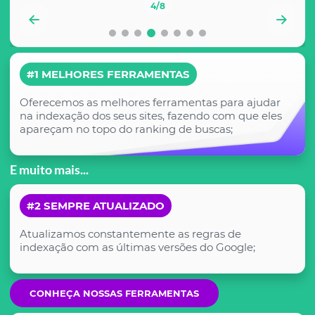
4
/8
#1 MELHORES FERRAMENTAS
Oferecemos as melhores ferramentas para ajudar
na indexação dos seus sites, fazendo com que eles
apareçam no topo do ranking de buscas;
E muito mais...
#2 SEMPRE ATUALIZADO
Atualizamos constantemente as regras de
indexação com as últimas versões do Google;
CONHEÇA NOSSAS FERRAMENTAS